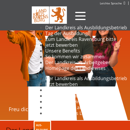
Leichte Sprache
Studium
Ausbi
Der Landkreis als Ausbildungsbetrieb
Tag der Ausbildung
Zum Landkreis Ravensburg bitte
jetzt bewerben
Unsere Benefits
So kommen wir zusammen
Der Landkreis als Arbeitgeber
Homepage des Landkreises
Der Landkreis als Ausbildungsbetrieb
Jetzt bewerben
Zum Landkreis Ravensburg bitte
Unsere Benefits
So kommen wir zusammen
Der Landkreis als Arbeitgeber
Freu dich drauf
Homepage des Landkreises
AUS-