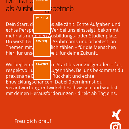
Der Landkreis
BILDUNG
als Ausbildungsbetrieb
STUDIUM
Dein Start, der für uns alle zählt. Echte Aufgaben und
echte Perspektiven: Wer bei uns einsteigt, bekommt
mehr als nur einen Ausbildungs- oder Studienplatz.
Du wirst Teil unseres Azubiteams und arbeitest an
BFD / FSJ
Themen mit, die wirklich zählen – für die Menschen
hier, für unsere Umwelt, für deine Zukunft.
Wir begleiten dich vom Start bis zur Zielgeraden – fair,
PRAKTIKA
respektvoll und auf Augenhöhe. Bei uns bekommst du
praxisnahe Einblicke, Rückhalt und echte
Entwicklungschancen. Dabei übernimmst du
Verantwortung, entwickelst Fachwissen und wächst
mit deinen Herausforderungen - direkt ab Tag eins.
Freu dich drauf