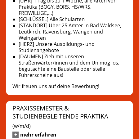
[UHR] 1 Tag bis zu 1 Woche, alle Arten von
Praktika (BOGY, BORS, HS/WRS,
FREIWILLIGE,...)
[SCHLÜSSEL] Alle Schularten
[STANDORT] Über 25 Ämter in Bad Waldsee,
Leutkirch, Ravensburg, Wangen und
Weingarten
[HERZ] Unsere Ausbildungs- und
Studienangebote
[DAUMEN] Zieh mit unseren
Straßenwärter/innen und dem Unimog los,
begutachte eine Baustelle oder stelle
Führerscheine aus!
Wir freuen uns auf deine Bewerbung!
PRAXISSEMESTER &
STUDIENBEGLEITENDE PRAKTIKA
(w/m/d)
mehr erfahren