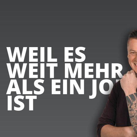
WEIL ES
WEIT MEHR
ALS EIN JOB
IST