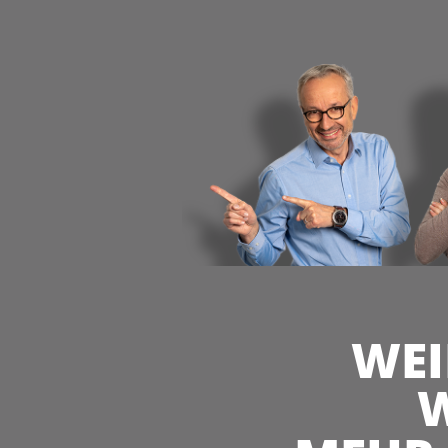
WEI
W