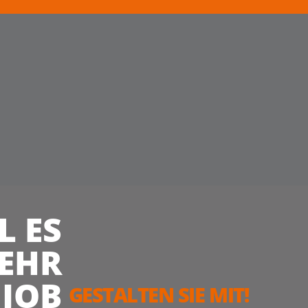
L ES
EHR
 JOB
GESTALTEN SIE MIT!