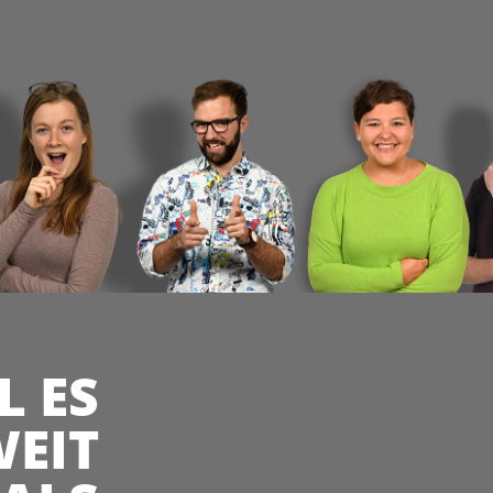
L ES
EIT